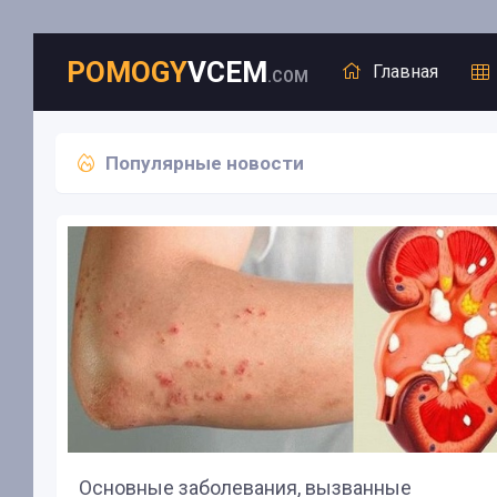
POMOGY
VCEM
Главная
.COM
Популярные новости
Л
Г
Д
п
П
М
О
Основные заболевания, вызванные
Д