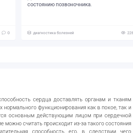
Голодание
Витамины и
дыхания
состоянию позвоночника.
микроэлеме
аски для лица
Диетическое
Болезни пече
Цигун терапи
питание
Лекарствен
жёлчного пу
ход за волосами
Рефлексотер
растения
0
диагностика болезней
22
Путь к долг
Болезни глаз
Растения пр
Массажи
Болезни кожи
микрооргани
ногтей
Очищение ор
Инфекционн
Диагностика
заболевания
Маски для л
Гинекологич
заболевания
способность сердца доставлять органам и тканям
Уход за воло
х нормального функционирования как в покое, так и
Урологическ
яется основным действующим лицом при сердечной
заболевания
е можно считать происходит из-за такого состояния
Андрология
ратительная способность его, в следствии чего