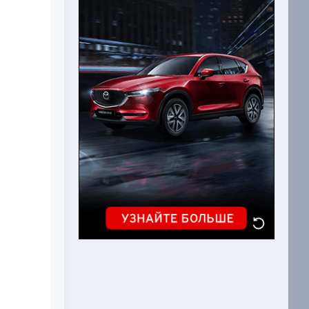
окринной
авления
 иммунной