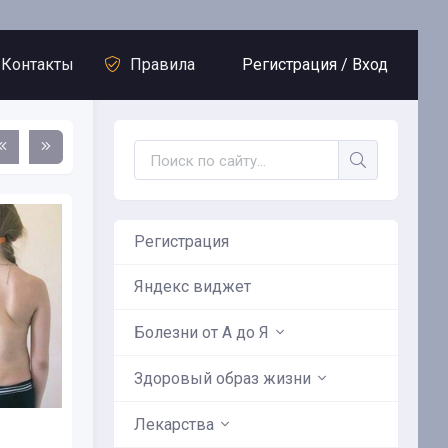
Контакты
Правила
Регистрация /
Вход
Регистрация
Яндекс виджет
Болезни от А до Я
судистые
Здоровый образ жизни
и
Лекарства
анов
Сохраните сердце здоровым в течении 