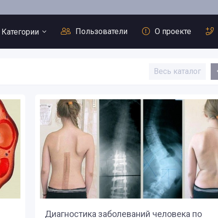
Пользователи
О проекте
Категории
Весь каталог
ечение души
олодание
иетическое лечебное
итание
уть к долголетию
ассажи
Сердечно-со
заболевания
чищение организма
Лечение душ
Болезни орг
Диагностика заболеваний человека по
иагностика болезней