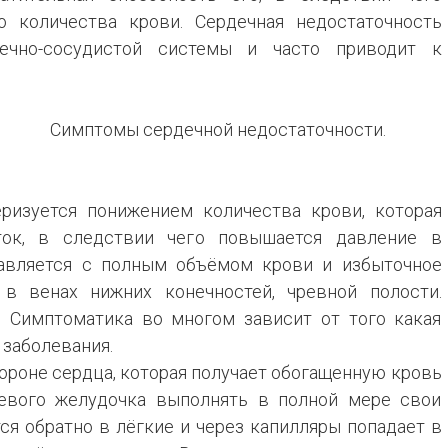
о количества крови. Сердечная недостаточность
Болезни энд
ечно-сосудистой системы и часто приводит к
системы
Травмы, отр
Симптомы сердечной недостаточности.
Заболевания
системы
еризуется понижением количества крови, которая
Анемии
ок, в следствии чего повышается давление в
равляется с полным объёмом крови и избыточное
Боли
 в венах нижних конечностей, чревной полости.
. Симптоматика во многом зависит от того какая
 заболевания.
тороне сердца, которая получает обогащенную кровь
левого желудочка выполнять в полной мере свои
ся обратно в лёгкие и через капилляры попадает в