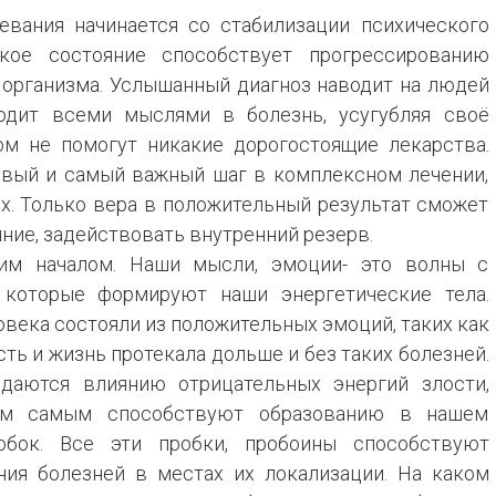
евания начинается со стабилизации психического
ское состояние способствует прогрессированию
 организма. Услышанный диагноз наводит на людей
ходит всеми мыслями в болезнь, усугубляя своё
ом не помогут никакие дорогостоящие лекарства.
рвый и самый важный шаг в комплексном лечении,
их. Только вера в положительный результат сможет
ние, задействовать внутренний резерв.
им началом. Наши мысли, эмоции- это волны с
, которые формируют наши энергетические тела.
овека состояли из положительных эмоций, таких как
ть и жизнь протекала дольше и без таких болезней.
аются влиянию отрицательных энергий злости,
тем самым способствуют образованию в нашем
обок. Все эти пробки, пробоины способствуют
ия болезней в местах их локализации. На каком