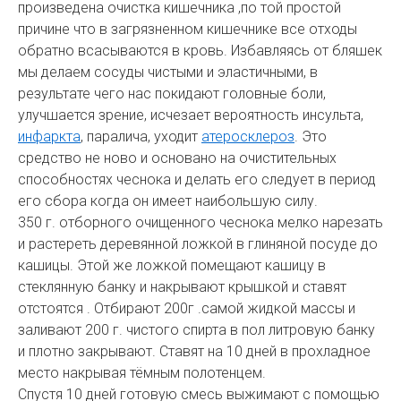
произведена очистка кишечника ,по той простой
причине что в загрязненном кишечнике все отходы
обратно всасываются в кровь. Избавляясь от бляшек
мы делаем сосуды чистыми и эластичными, в
результате чего нас покидают головные боли,
улучшается зрение, исчезает вероятность инсульта,
инфаркта
, паралича, уходит
атеросклероз
. Это
средство не ново и основано на очистительных
способностях чеснока и делать его следует в период
его сбора когда он имеет наибольшую силу.
350 г. отборного очищенного чеснока мелко нарезать
и растереть деревянной ложкой в глиняной посуде до
кашицы. Этой же ложкой помещают кашицу в
стеклянную банку и накрывают крышкой и ставят
отстоятся . Отбирают 200г .самой жидкой массы и
заливают 200 г. чистого спирта в пол литровую банку
и плотно закрывают. Ставят на 10 дней в прохладное
место накрывая тёмным полотенцем.
Спустя 10 дней готовую смесь выжимают с помощью