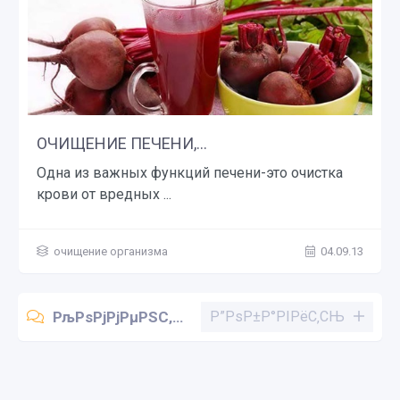
ОЧИЩЕНИЕ ПЕЧЕНИ,...
Одна из важных функций печени-это очистка
крови от вредных ...
очищение организма
04.09.13
РљРѕРјРјРµРЅС‚Р°СЂРёРё (0)
Р”РѕР±Р°РІРёС‚СЊ