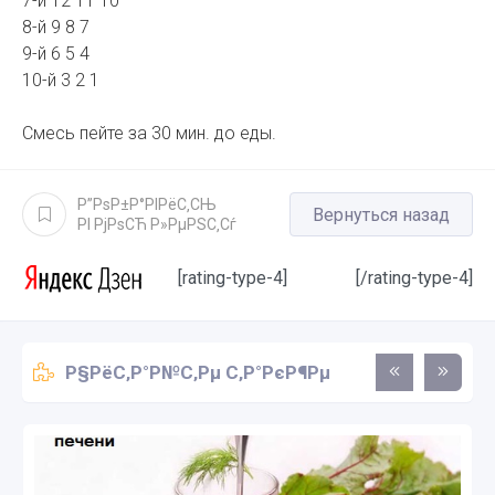
7-й 12 11 10
8-й 9 8 7
9-й 6 5 4
10-й 3 2 1
Смесь пейте за 30 мин. до еды.
Р”РѕР±Р°РІРёС‚СЊ
Вернуться назад
РІ РјРѕСЋ Р»РµРЅС‚Сѓ
[rating-type-4]
[/rating-type-4]
Р§РёС‚Р°Р№С‚Рµ С‚Р°РєР¶Рµ