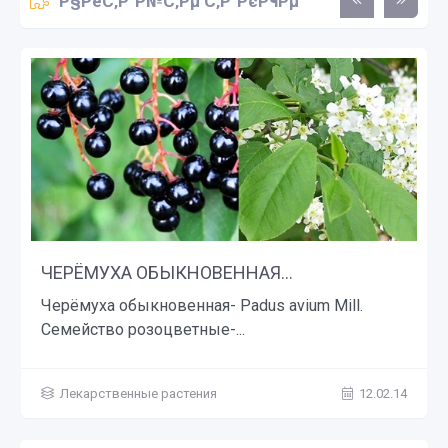
Р§РёС‚Р°Р№С‚Рµ С‚Р°РєР¶Рµ
ЧЕРЁМУХА ОБЫКНОВЕННАЯ...
Черёмуха обыкновенная- Padus avium Mill.
Семейство розоцветные-...
Лекарственные растения
12.02.14