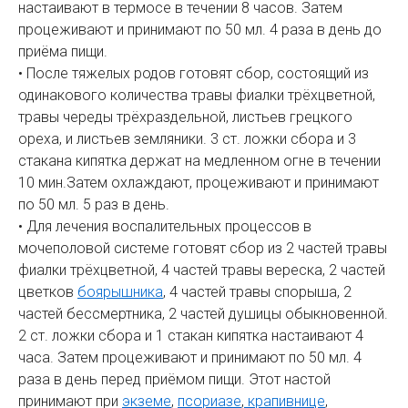
настаивают в термосе в течении 8 часов. Затем
процеживают и принимают по 50 мл. 4 раза в день до
приёма пищи.
• После тяжелых родов готовят сбор, состоящий из
одинакового количества травы фиалки трёхцветной,
травы череды трёхраздельной, листьев грецкого
ореха, и листьев земляники. 3 ст. ложки сбора и 3
стакана кипятка держат на медленном огне в течении
10 мин.Затем охлаждают, процеживают и принимают
по 50 мл. 5 раз в день.
• Для лечения воспалительных процессов в
мочеполовой системе готовят сбор из 2 частей травы
фиалки трёхцветной, 4 частей травы вереска, 2 частей
цветков
боярышника
, 4 частей травы спорыша, 2
частей бессмертника, 2 частей душицы обыкновенной.
2 ст. ложки сбора и 1 стакан кипятка настаивают 4
часа. Затем процеживают и принимают по 50 мл. 4
раза в день перед приёмом пищи. Этот настой
принимают при
экземе
,
псориазе
,
крапивнице
,