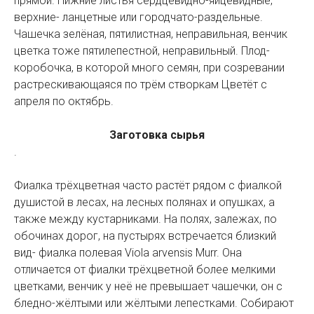
прямой. Нижние листья сердцевидно-яйцевидные,
верхние- ланцетные или городчато-раздельные.
Чашечка зелёная, пятилистная, неправильная, венчик
цветка тоже пятилепестной, неправильный. Плод-
коробочка, в которой много семян, при созревании
растрескивающаяся по трём створкам Цветёт с
апреля по октябрь.
Заготовка сырья
.
Фиалка трёхцветная часто растёт рядом с фиалкой
душистой в лесах, на лесных полянах и опушках, а
также между кустарниками. На полях, залежах, по
обочинах дорог, на пустырях встречается близкий
вид- фиалка полевая Viola arvensis Murr. Она
отличается от фиалки трёхцветной более мелкими
цветками, венчик у неё не превышает чашечки, он с
бледно-жёлтыми или жёлтыми лепестками. Собирают