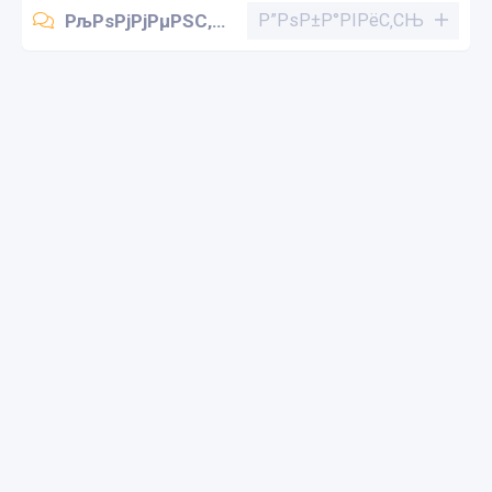
РљРѕРјРјРµРЅС‚Р°СЂРёРё (0)
Р”РѕР±Р°РІРёС‚СЊ