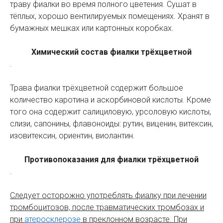
траву фиалки во время полного цветения. Сушат в
тёплых, хорошо вентилируемых помещениях. Хранят в
бумажных мешках или картонных коробках.
Химический состав фиалки трёхцветной
.
Трава фиалки трёхцветной содержит большое
количество каротина и аскорбиновой кислоты. Кроме
того она содержит салициловую, урсоловую кислоты,
слизи, сапонины, флавоноиды: рутин, виценин, витексин,
изовитексин, ориентин, виолантин.
Противопоказания для фиалки трёхцветной
.
Следует осторожно употреблять фиалку при лечении
тромбоцитозов, после травматических тромбозах и
при
атеросклерозе
в преклонном возрасте. При