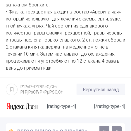
затяжном бронхите.
• Фиалка трёхцветная входит в состав «Аверина чая»,
который используют для лечения экземы, сыпи, зуде,
гнойничках, угрях. Чай состоит из одинакового
количества травы фиалки трёхцветной, травы череды
и травы паслёна горько-сладкого. 2 ст. ложки сбора и
2 стакана кипятка держат на медленном огне в
течении 10 мин. Затем настаивают до охлаждения,
процеживают и употребляют по 12 стакана 4 раза в
день до приёма пищи.
Р”РѕР±Р°РІРёС‚СЊ
Вернуться назад
РІ РјРѕСЋ Р»РµРЅС‚Сѓ
[rating-type-4]
[/rating-type-4]