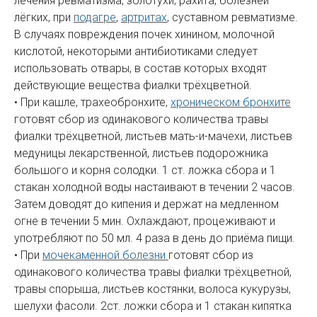
лечения ревматизма, золотухи, рахита, болезней
лёгких, при
подагре
,
артритах
, суставном ревматизме.
В случаях повреждения почек хинином, молочной
кислотой, некоторыми антибиотиками следует
использовать отвары, в состав которых входят
действующие вещества фиалки трёхцветной.
• При кашле, трахеобронхите,
хроническом бронхите
готовят сбор из одинакового количества травы
фиалки трёхцветной, листьев мать-и-мачехи, листьев
медуницы лекарственной, листьев подорожника
большого и корня солодки. 1 ст. ложка сбора и 1
стакан холодной воды настаивают в течении 2 часов.
Затем доводят до кипения и держат на медленном
огне в течении 5 мин. Охлаждают, процеживают и
употребляют по 50 мл. 4 раза в день до приёма пищи.
• При
мочекаменной болезни
готовят сбор из
одинакового количества травы фиалки трёхцветной,
травы спорыша, листьев костянки, волоса кукурузы,
шелухи фасоли. 2ст. ложки сбора и 1 стакан кипятка