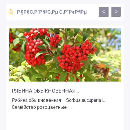
Р§РёС‚Р°Р№С‚Рµ С‚Р°РєР¶Рµ
РЯБИНА ОБЫКНОВЕННАЯ...
Рябина обыкновенная – Sorbus aucuparia L.
Семейство розоцветные –...