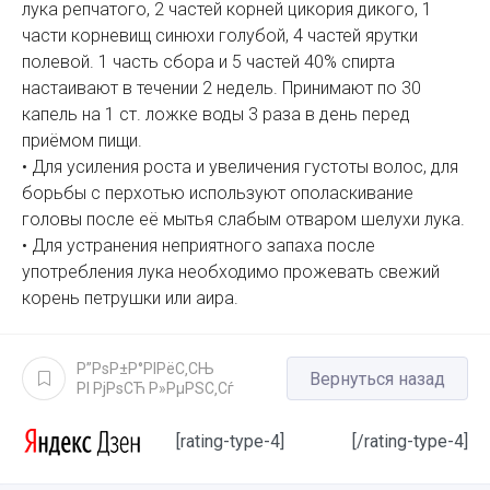
лука репчатого, 2 частей корней цикория дикого, 1
части корневищ синюхи голубой, 4 частей ярутки
полевой. 1 часть сбора и 5 частей 40% спирта
настаивают в течении 2 недель. Принимают по 30
капель на 1 ст. ложке воды 3 раза в день перед
приёмом пищи.
• Для усиления роста и увеличения густоты волос, для
борьбы с перхотью используют ополаскивание
головы после её мытья слабым отваром шелухи лука.
• Для устранения неприятного запаха после
употребления лука необходимо прожевать свежий
корень петрушки или аира.
Р”РѕР±Р°РІРёС‚СЊ
Вернуться назад
РІ РјРѕСЋ Р»РµРЅС‚Сѓ
[rating-type-4]
[/rating-type-4]