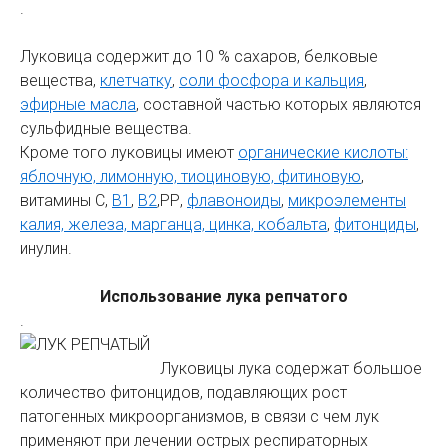
.
Луковица содержит до 10 % сахаров, белковые
вещества,
клетчатку
,
соли фосфора и кальция
,
эфирные масла
, составной частью которых являются
сульфидные вещества.
Кроме того луковицы имеют
органические кислоты:
яблочную, лимонную, тиоциновую, фитиновую
,
витамины С,
В1
,
В2
,РР,
флавоноиды
,
микроэлементы
калия, железа, марганца, цинка, кобальта
,
фитонциды
,
инулин.
Использование лука репчатого
.
Луковицы лука содержат большое
количество фитонцидов, подавляющих рост
патогенных микроорганизмов, в связи с чем лук
применяют при лечении острых респираторных