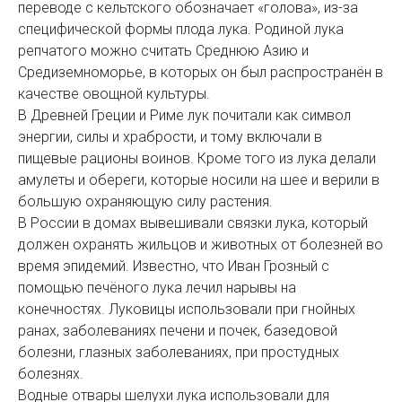
переводе с кельтского обозначает «голова», из-за
специфической формы плода лука. Родиной лука
репчатого можно считать Среднюю Азию и
Средиземноморье, в которых он был распространён в
качестве овощной культуры.
В Древней Греции и Риме лук почитали как символ
энергии, силы и храбрости, и тому включали в
пищевые рационы воинов. Кроме того из лука делали
амулеты и обереги, которые носили на шее и верили в
большую охраняющую силу растения.
В России в домах вывешивали связки лука, который
должен охранять жильцов и животных от болезней во
время эпидемий. Известно, что Иван Грозный с
помощью печёного лука лечил нарывы на
конечностях. Луковицы использовали при гнойных
ранах, заболеваниях печени и почек, базедовой
болезни, глазных заболеваниях, при простудных
болезнях.
Водные отвары шелухи лука использовали для