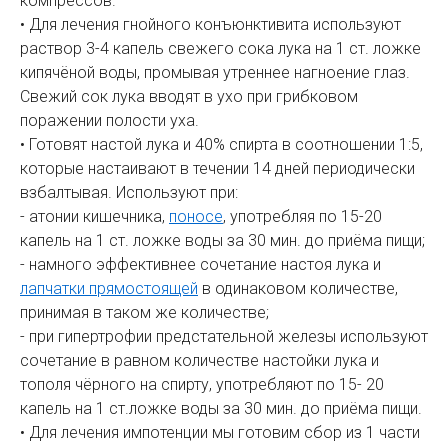
компрессов.
• Для лечения гнойного конъюнктивита используют
раствор 3-4 капель свежего сока лука на 1 ст. ложке
кипячёной воды, промывая утреннее нагноение глаз.
Свежий сок лука вводят в ухо при грибковом
поражении полости уха.
• Готовят настой лука и 40% спирта в соотношении 1:5,
которые настаивают в течении 14 дней периодически
взбалтывая. Используют при:
- атонии кишечника,
поносе
, употребляя по 15-20
капель на 1 ст. ложке воды за 30 мин. до приёма пищи;
- намного эффективнее сочетание настоя лука и
лапчатки прямостоящей
в одинаковом количестве,
принимая в таком же количестве;
- при гипертрофии предстательной железы используют
сочетание в равном количестве настойки лука и
тополя чёрного на спирту, употребляют по 15- 20
капель на 1 ст.ложке воды за 30 мин. до приёма пищи.
• Для лечения импотенции мы готовим сбор из 1 части