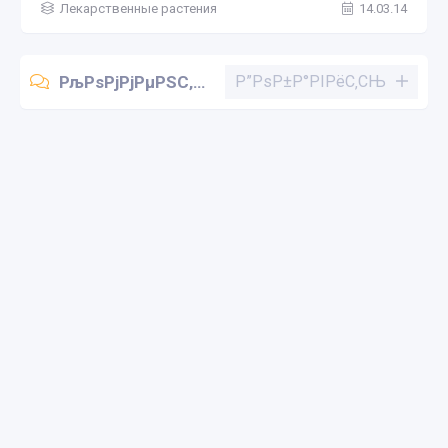
Лекарственные растения
14.03.14
РљРѕРјРјРµРЅС‚Р°СЂРёРё (0)
Р”РѕР±Р°РІРёС‚СЊ