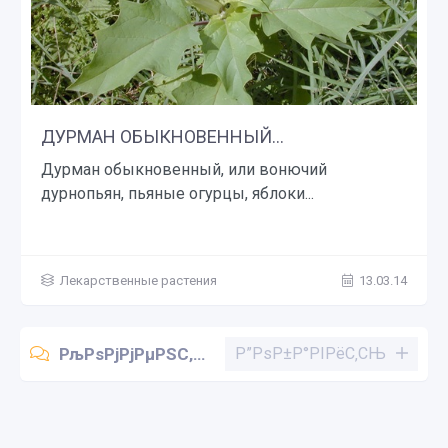
ДУРМАН ОБЫКНОВЕННЫЙ...
Дурман обыкновенный, или вонючий
дурнопьян, пьяные огурцы, яблоки...
Лекарственные растения
13.03.14
РљРѕРјРјРµРЅС‚Р°СЂРёРё (0)
Р”РѕР±Р°РІРёС‚СЊ