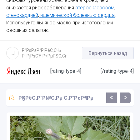
снижают уровень холестерина в крови, чем
снижается риск заболевания
атеросклерозом
,
стенокардией
,
ишемической болезнью сердца
.
Используйте льняное масло при изготовлении
овощных салатов.
Р”РѕР±Р°РІРёС‚СЊ
Вернуться назад
РІ РјРѕСЋ Р»РµРЅС‚Сѓ
[rating-type-4]
[/rating-type-4]
Р§РёС‚Р°Р№С‚Рµ С‚Р°РєР¶Рµ