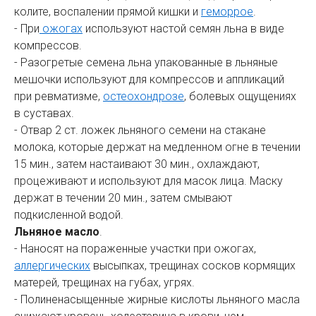
колите, воспалении прямой кишки и
геморрое
.
- При
ожогах
используют настой семян льна в виде
компрессов.
- Разогретые семена льна упакованные в льняные
мешочки используют для компрессов и аппликаций
при ревматизме,
остеохондрозе
, болевых ощущениях
в суставах.
- Отвар 2 ст. ложек льняного семени на стакане
молока, которые держат на медленном огне в течении
15 мин., затем настаивают 30 мин., охлаждают,
процеживают и используют для масок лица. Маску
держат в течении 20 мин., затем смывают
подкисленной водой.
Льняное масло
.
- Наносят на пораженные участки при ожогах,
аллергических
высыпках, трещинах сосков кормящих
матерей, трещинах на губах, угрях.
- Полиненасыщенные жирные кислоты льняного масла