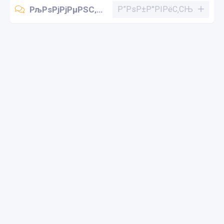
РљРѕРјРјРµРЅС‚Р°СЂРёРё (0)
Р”РѕР±Р°РІРёС‚СЊ