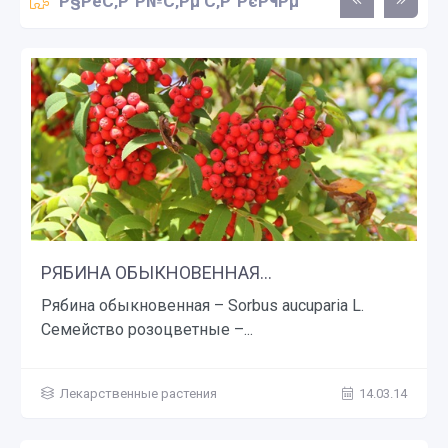
Р§РёС‚Р°Р№С‚Рµ С‚Р°РєР¶Рµ
РЯБИНА ОБЫКНОВЕННАЯ...
Рябина обыкновенная – Sorbus aucuparia L.
Семейство розоцветные –...
Лекарственные растения
14.03.14