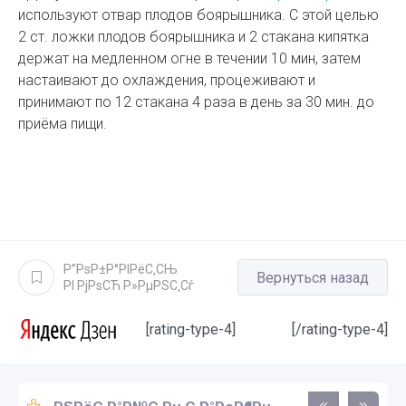
используют отвар плодов боярышника. С этой целью
2 ст. ложки плодов боярышника и 2 стакана кипятка
держат на медленном огне в течении 10 мин, затем
настаивают до охлаждения, процеживают и
принимают по 12 стакана 4 раза в день за 30 мин. до
приёма пищи.
Р”РѕР±Р°РІРёС‚СЊ
Вернуться назад
РІ РјРѕСЋ Р»РµРЅС‚Сѓ
[rating-type-4]
[/rating-type-4]