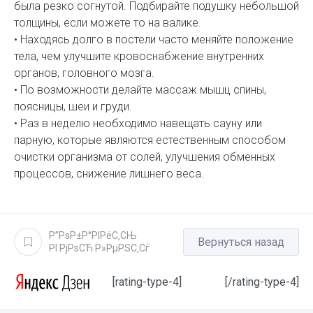
была резко согнутой. Подбирайте подушку небольшой
толщины, если можете то на валике.
• Находясь долго в постели часто меняйте положение
тела, чем улучшите кровоснабжение внутренних
органов, головного мозга.
• По возможности делайте массаж мышц спины,
поясницы, шеи и груди.
• Раз в неделю необходимо навещать сауну или
парную, которые являются естественным способом
очистки организма от солей, улучшения обменных
процессов, снижение лишнего веса.
Р”РѕР±Р°РІРёС‚СЊ
Вернуться назад
РІ РјРѕСЋ Р»РµРЅС‚Сѓ
[rating-type-4]
[/rating-type-4]