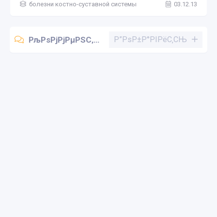
болезни костно-суставной системы
03.12.13
РљРѕРјРјРµРЅС‚Р°СЂРёРё (0)
Р”РѕР±Р°РІРёС‚СЊ