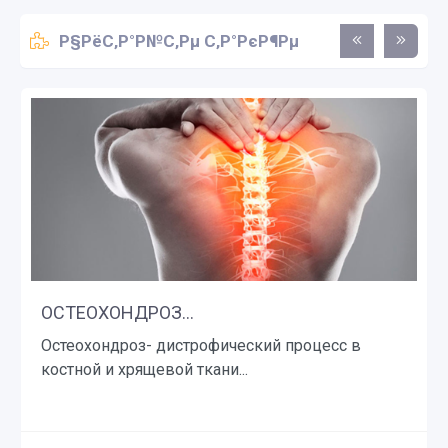
Р§РёС‚Р°Р№С‚Рµ С‚Р°РєР¶Рµ
ОСТЕОХОНДРОЗ...
Остеохондроз- дистрофический процесс в
костной и хрящевой ткани...