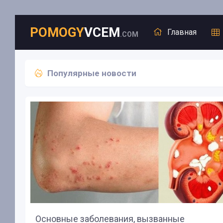
POMOGY
VCEM
Главная
.COM
Популярные новости
Л
Г
Д
п
П
М
О
Основные заболевания, вызванные
Д