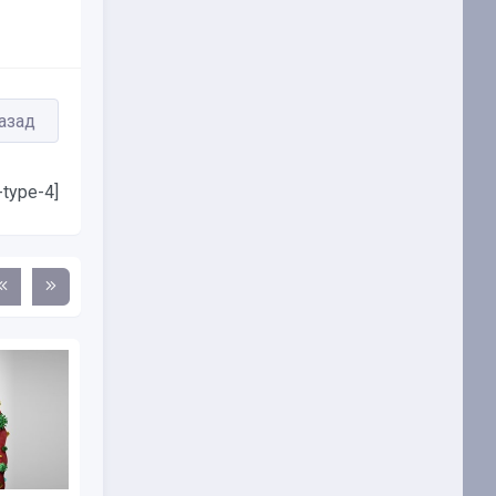
азад
-type-4]