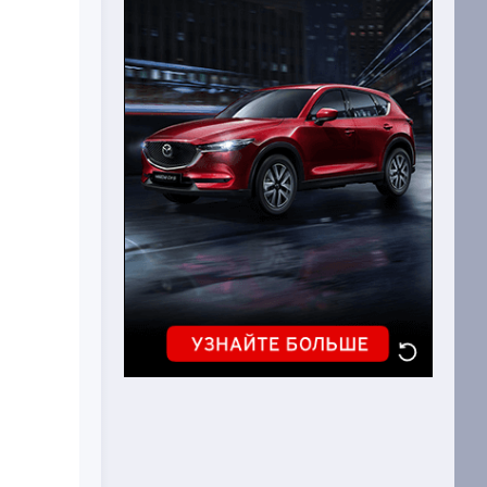
окринной
авления
 иммунной