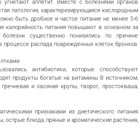
к угнетают аппетит. Вместе с болезнями органов
стая патология, характеризирующаяся кислородным
олжно быть дробное и частое питание не менее 5-6
ия калорийность питания повышают в основном за
 болезни существенно понизились по причине
 в процессе распада повреждённых клеток бронхов.
лтками.
зовались антибиотики, которые способствуют
водят продукты богатые на витамины В источником,
 гречневая и овсяная крупы, творог, простокваша,
матическими признаками из диетического питания
, острые блюда, пряные и ароматические растения,