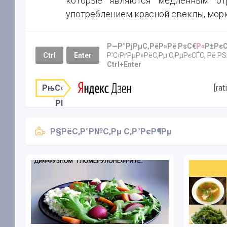
которые являются медленным отр
употреблением красной свеклы, морк
Р—Р°РјРµС‚РёР»Рё РѕС€
Р«
Р±Рє
Ctrl
Enter
Р’С‹РґРµР»РёС‚Рµ С‚РµРєСЃС‚ Рё Р
Ctrl+Enter
РњС‹
[ra
РІ
Р§РёС‚Р°Р№С‚Рµ С‚Р°РєР¶Рµ