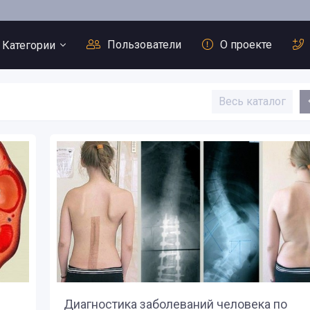
Пользователи
О проекте
Категории
Весь каталог
ечение души
олодание
иетическое лечебное
итание
уть к долголетию
ассажи
Сердечно-со
заболевания
чищение организма
Лечение душ
Болезни орг
Диагностика заболеваний человека по
иагностика болезней