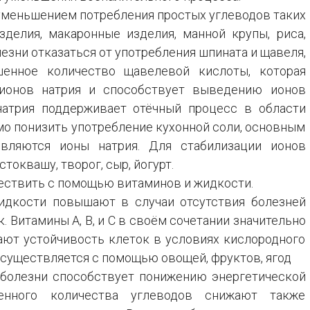
меньшением потребления простых углеводов таких
Болезни энд
изделия, макаронные изделия, манной крупы, риса,
системы
езни отказаться от употребления шпината и щавеля,
нное количество щавелевой кислоты, которая
Травмы, отр
ионов натрия и способствует выведению ионов
Заболевания
натрия поддерживает отёчный процесс в области
системы
мо понизить употребление кухонной соли, основным
вляются ионы натрия. Для стабилизации ионов
Анемии
токвашу, творог, сыр, йогурт.
ствить с помощью витаминов и жидкости.
Боли
идкости повышают в случаи отсутствия болезней
 Витамины А, В, и С в своём сочетании значительно
ют устойчивость клеток в условиях кислородного
существляется с помощью овощей, фруктов, ягод
болезни способствует понижению энергетической
енного количества углеводов снижают также