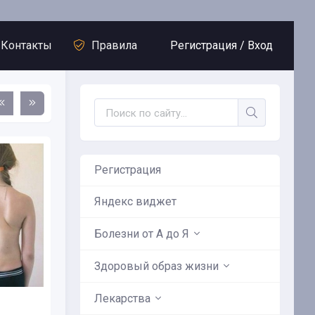
Контакты
Правила
Регистрация /
Вход
Регистрация
Яндекс виджет
Болезни от А до Я
судистые
Здоровый образ жизни
и
Лекарства
анов
Сохраните сердце здоровым в течении 