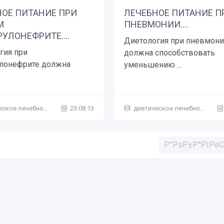
НОЕ ПИТАНИЕ ПРИ
ЛЕЧЕБНОЕ ПИТАНИЕ П
М
ПНЕВМОНИИ....
УЛОНЕФРИТЕ....
Диетология при пневмони
гия при
должна способствовать
лонефрите должна
уменьшению ...
ое лечебное питание
23.08.13
диетическое лечебное питание
Р”РѕР±Р°РІРё