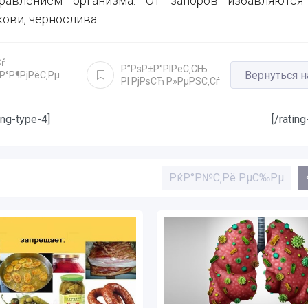
авлением организма. От запоров избавляются
ови, чернослива.
Сѓ
Р”РѕР±Р°РІРёС‚СЊ
Вернуться н
ЅР°Р¶РјРёС‚Рµ
РІ РјРѕСЋ Р»РµРЅС‚Сѓ
ting-type-4]
[/rating
РќР°Р№С‚Рё РµС‰Рµ